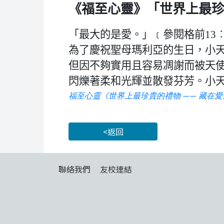
《福至心靈》「世界上最
「最大的是愛。」﹝參閱格前
13
為了慶祝聖母瑪利亞的生日，小
但因不夠實用且容易凋謝而被天
閃爍著柔和光輝並散發芬芳。小
福至心靈《世界上最珍貴的禮物 —— 藏在
<返回
聯絡我們
友校連結